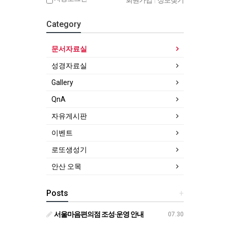
회원가입
|
정보찾기
Category
문서자료실
성경자료실
Gallery
QnA
자유게시판
이벤트
로또생성기
안산 오목
Posts
+
서울마음편의점 조성·운영 안내
07.30