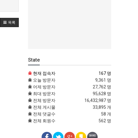
목록
State
현재 접속자
167 명
오늘 방문자
9,361 명
어제 방문자
27,762 명
최대 방문자
95,628 명
전체 방문자
16,432,987 명
전체 게시물
33,895 개
전체 댓글수
58 개
전체 회원수
562 명