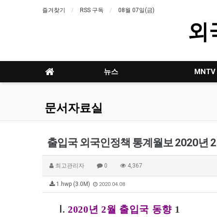
즐겨찾기
RSS 구독
08월 07일(금)
외
뉴스
MNTV
문서자료실
출입국 외국인정책 통계월보 2020년 
최고관리자
0
4,367
1.hwp (3.0M)
2020.04.08
Ⅰ
년
월 출입국 동향
.
2020
2
1