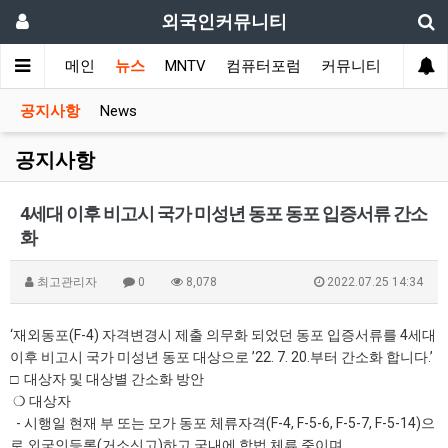
외국인커뮤니티
메인
뉴스
MNTV
컴퓨터포럼
커뮤니티
국가 
공지사항
News
공지사항
4세대 이후 비고시 국가 미성년 동포 동포 입증서류 간소
화
최고관리자
0
8,078
2022.07.25 14:34
‘재외동포(F-4) 자격변경시 제출 의무화 되었던 동포 입증서류를 4세대
이후 비고시 국가 미성년 동포 대상으로 ’22. 7. 20.부터 간소화 합니다.’
□ 대상자 및 대상별 간소화 방안
❍ 대상자
- 시행일 현재 부 또는 모가 동포 체류자격(F-4, F-5-6, F-5-7, F-5-14)으
로 외국인등록(거소신고)하고 국내에 합법 체류 중이며,