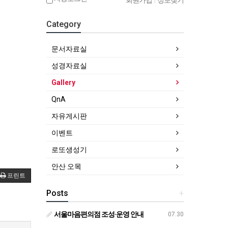
회원가입
|
정보찾기
Category
문서자료실
성경자료실
Gallery
QnA
자유게시판
이벤트
로또생성기
안산 오목
프린트
Posts
+
서울마음편의점 조성·운영 안내
07.30