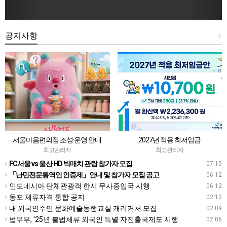
공지사항
+
서울마음편의점 조성·운영 안내
2027년 적용 최저임금
최고관리자
최고관리자
FC서울 vs 울산 HD 빅매치 관람 참가자 모집
07.15
「난민전문통역인 인증제」안내 및 참가자 모집 공고
06.12
인도네시아 단체관광객 한시 무사증입국 시행
06.12
동포 체류자격 통합 공지
02.12
내·외국인주민 문화예술동행교실 캐리커처 모집
02.09
법무부, ′25년 불법체류 외국인 특별 자진출국제도 시행
02.06