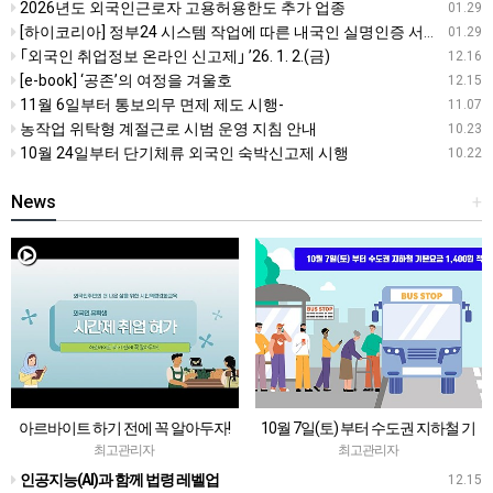
2026년도 외국인근로자 고용허용한도 추가 업종
01.29
[하이코리아] 정부24 시스템 작업에 따른 내국인 실명인증 서비스 일시 중단 안내
01.29
｢외국인 취업정보 온라인 신고제｣ ’26. 1. 2.(금)
12.16
[e-book] ‘공존’의 여정을 겨울호
12.15
11월 6일부터 통보의무 면제 제도 시행-
11.07
농작업 위탁형 계절근로 시범 운영 지침 안내
10.23
10월 24일부터 단기체류 외국인 숙박신고제 시행
10.22
News
+
아르바이트 하기 전에 꼭 알아두자!
10월 7일(토) 부터 수도권 지하철 기
외국인유학생을 위한 ‘시간제 취업 허
본요금 1,400원 적용
최고관리자
최고관리자
가 제도’
인공지능(AI)과 함께 법령 레벨업
12.15