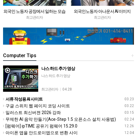
외국인 노동자 공장에서 일하는 모습
외국인노동자 아나운서 AI 이미지
AI 사진
최고관리자
최고관리자
Computer Tips
+
나스 하드 추가 영상
나스 하드 추가 영상
최고관리자
|
04.28
서류 작성용 AI 사이트
03.23
구글 스위치 웹 페이지 코딩 사이트
03.22
일러스트 최신버젼 2026 강좌
03.15
무제한 AI 음악 만들기(Ace-Step 1.5 오픈소스 설치 사용법)
02.24
[펌웨어] ipTIME 공유기 펌웨어 15.29.0
12.26
아이폰 앱을 안드로이앱으로 변환 사이
12.04