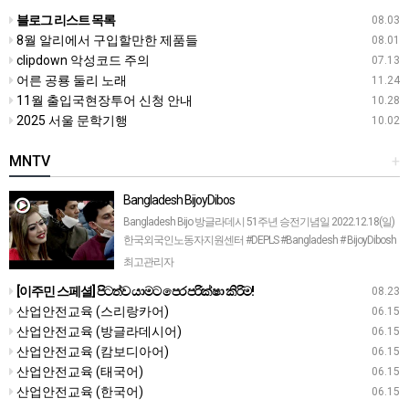
에 키스마크를 남긴다고 생각해눈앞이…
블로그 리스트 목록
08.03
8월 알리에서 구입할만한 제품들
08.01
clipdown 악성코드 주의
07.13
어른 공룡 둘리 노래
11.24
11월 출입국현장투어 신청 안내
10.28
2025 서울 문학기행
10.02
MNTV
+
Bangladesh BijoyDibos
Bangladesh Bijo 방글라데시 51주년 승전기념일 2022.12.18(일)
한국외국인노동자지원센터 #DEPLS #Bangladesh # BijoyDibosh
#Victoryday
최고관리자
[이주민 스페셜] පිටත්ව යාමට පෙර පරික්ෂා කිරිම!
08.23
산업안전교육 (스리랑카어)
06.15
산업안전교육 (방글라데시어)
06.15
산업안전교육 (캄보디아어)
06.15
산업안전교육 (태국어)
06.15
산업안전교육 (한국어)
06.15