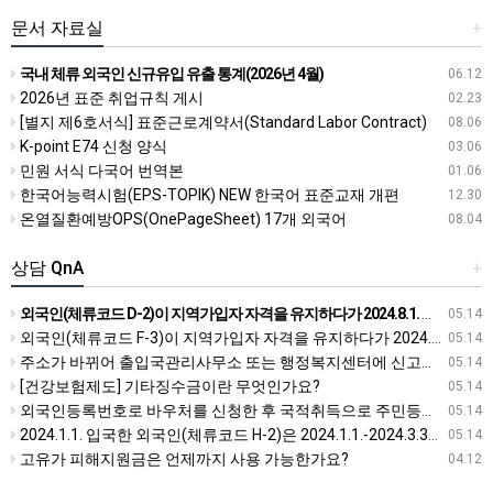
문서 자료실
+
국내 체류 외국인 신규유입 유출 통계(2026년 4월)
06.12
2026년 표준 취업규칙 게시
02.23
[별지 제6호서식] 표준근로계약서(Standard Labor Contract)
08.06
K-point E74 신청 양식
03.06
민원 서식 다국어 번역본
01.06
한국어능력시험(EPS-TOPIK) NEW 한국어 표준교재 개편
12.30
온열질환예방OPS(OnePageSheet) 17개 외국어
08.04
상담 QnA
+
외국인(체류코드 D-2)이 지역가입자 자격을 유지하다가 2024.8.1. 출국하여, 2024.10.1. 입국하였습니다. 이때 건강보험 자격은 어떻게 되나요?
05.14
외국인(체류코드 F-3)이 지역가입자 자격을 유지하다가 2024.8.1. 출국하여, 2024.10.1. 입국하였습니다. 이때 건강보험 자격은 어떻게 되나요?
05.14
주소가 바뀌어 출입국관리사무소 또는 행정복지센터에 신고를 했는데, 건강보험공단에도 별도로 신고를 해야하나요?
05.14
[건강보험제도] 기타징수금이란 무엇인가요?
05.14
외국인등록번호로 바우처를 신청한 후 국적취득으로 주민등록번호로 변경된 경우 어떻게 해야하나요?
05.14
2024.1.1. 입국한 외국인(체류코드 H-2)은 2024.1.1.-2024.3.31. 회사에서 근무 했습니다. 2024.4.3. 병원에 방문했는데, 건강보험 적용이 가능하다고 하여 진료를 받았습니다. 그 후, 공단으로부터 4.3. 진?
05.14
고유가 피해지원금은 언제까지 사용 가능한가요?
04.12