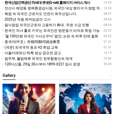
한국산업인력공단 차세대 큐넷(Q-net) 홈페이지 서비스 개시
10.29
안산시 해양동 명예환경감시원, 외국인 대상 분리수거 방법 적극 홍보
10.22
폭염 속 외국인 근로자도 안전이 최우선입니다.
08.07
2025년 적용 최저임금안 고시
08.04
음식점업 외국인근로자 고용허가 확대…무료 수강 진행
08.04
한국인 자녀 홀로 키우는 외국인은 방문동거 비자로 취업 가능
03.22
‘월 100만원 외국인 가사도우미’ 법안, 논란 속 하루 만에 철회
03.22
중국어(中文）外籍同胞H2就业教育
01.31
(국문) 외국국적 동포 H2 취업 교육
01.31
서울미래유산 틱톡 영상 공모전 공고
10.13
법무부, 불법체류 외국인 정부합동단속 재개
10.06
120다산콜, 29일 20시부터 1899-0221 임시 운영
09.29
Gallery
+