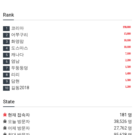
Rank
198,000
코리아
1
15,000
어쭈구리
2
10,100
화영맘
3
10,100
도스마스
4
7,100
캐나다
5
2,200
염남
6
1,500
두둥둥덩
7
1,400
리리
8
1,300
담현
9
1,200
길동2018
10
State
현재 접속자
181 명
오늘 방문자
38,526 명
어제 방문자
27,762 명
최대 방문자
95,628 명