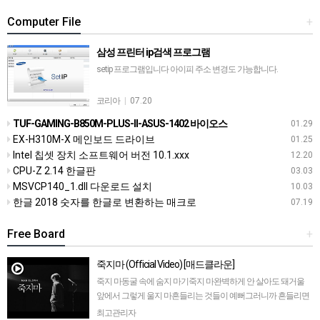
Computer File
+
삼성 프린터 ip검색 프로그램
setip 프로그램입니다 아이피 주소 변경도 가능합니다.
코리아
|
07.20
TUF-GAMING-B850M-PLUS-II-ASUS-1402 바이오스
01.29
EX-H310M-X 메인보드 드라이브
01.25
Intel 칩셋 장치 소프트웨어 버전 10.1.xxx
12.20
CPU-Z 2.14 한글판
03.03
MSVCP140_1.dll 다운로드 설치
10.03
한글 2018 숫자를 한글로 변환하는 매크로
07.19
Free Board
+
죽지마 (Official Video) [매드클라운]
죽지 마동굴 속에 숨지 마기죽지 마완벽하게 안 살아도 돼거울
앞에서 그렇게 울지 마흔들리는 것들이 예뻐그러니까 흔들리면
흔들리게 둬아니, 춤을 춘다 생각해외로운 발자국 하나 하나지구
최고관리자