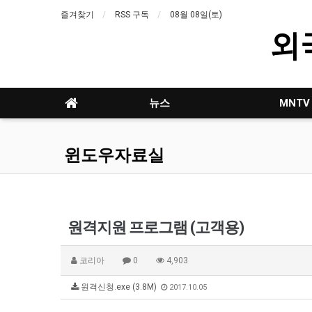
즐겨찾기
RSS 구독
08월 08일(토)
외
뉴스
MNTV
윈도우자료실
원격지원 프로그램 (고객용)
코리아
0
4,903
원격신청.exe (3.8M)
2017.10.05