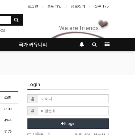
로그인
회원가입
정보찾기
접속 175
국인
국가 커뮤니티
Login
조회
6139
4944
Login
5176
자동로그인