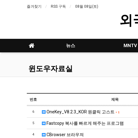
즐겨찾기
RSS 구독
08월 08일(토)
외
뉴스
MNTV
윈도우자료실
번호
제목
OneKey_V8.2.3_KOR 원클릭 고스트
6
+
1
Fastcopy 복사를 빠르게 해주는 프로그램
5
CBrowser 브라우져
4