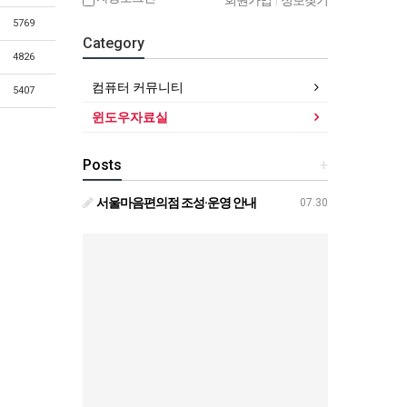
회원가입
|
정보찾기
5769
Category
4826
컴퓨터 커뮤니티
5407
윈도우자료실
Posts
+
서울마음편의점 조성·운영 안내
07.30