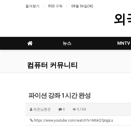
즐겨찾기
RSS 구독
08월 06일(목)
외
뉴스
MNTV
컴퓨터 커뮤니티
파이션 강좌 1시간 완성
최준남훈준
0
9,168
https://www.youtube.com/watch?v=M6kQTpIqpLs