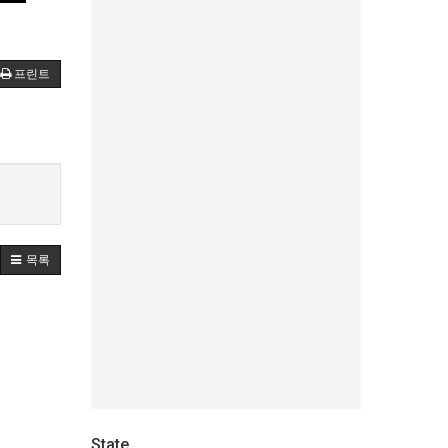
프린트
목록
State